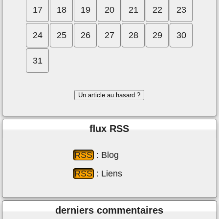
17
18
19
20
21
22
23
24
25
26
27
28
29
30
31
Un article au hasard ?
ﬂux RSS
RSS
: Blog
RSS
: Liens
derniers commentaires