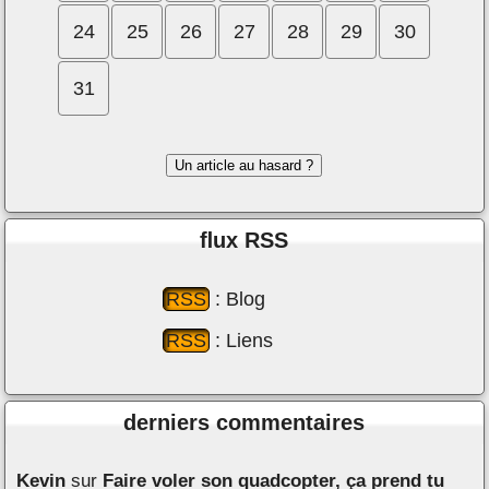
24
25
26
27
28
29
30
31
Un article au hasard ?
ﬂux RSS
RSS
: Blog
RSS
: Liens
derniers commentaires
Kevin
sur
Faire voler son quadcopter, ça prend tu