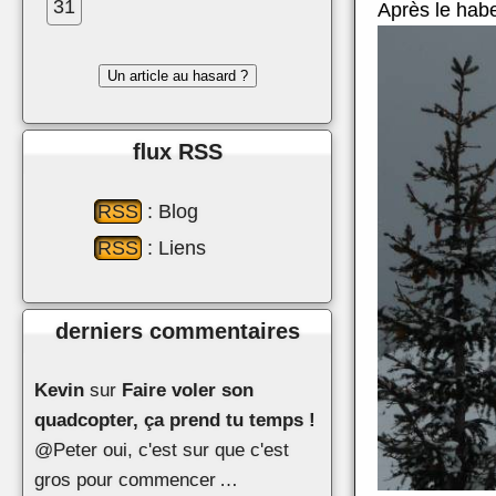
31
Après le habe
Un article au hasard ?
ﬂux RSS
RSS
: Blog
RSS
: Liens
derniers commentaires
Kevin
sur
Faire voler son
quadcopter, ça prend tu temps !
@Peter oui, c'est sur que c'est
gros pour commencer …