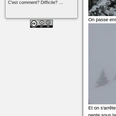
C'est comment? Difficile? …
On passe ensu
Et on s'arrêt
pente sous l