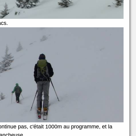
acs.
ontinue pas, c'était 1000m au programme, et la
lancheuse.