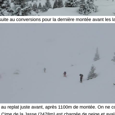
ite au conversions pour la dernière montée avant les l
e au replat juste avant, après 1100m de montée. On ne c
a Cime de la Jasse (2478m) est chargée de neige et ava